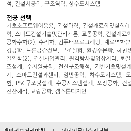
석, 건설시공학, 구조역학, 상수도시스템
전공 선택
기초소프트웨어응용, 건설화학, 건설재료학및실험(1)
학, 스마트건설기술및관리개론, 교통공학, 건설재료학
공학수학(2), 수리학, 컴퓨터프로그래밍, 재료역학(2
경공학, 드론공간정보, 구조실험, 환경수문학, 하천
질역학(2), 건설사업관리, 원격탐사및영상처리, 토질
조설계, 수자원공학, 전산구조해석, 지반기초및설계
계, 스마트건설과센서, 암반공학, 하수도시스템, 
험, PSC구조및설계, 수공시스템설계, 포장공학, 건설
전산해석, 교량공학, 캡스톤디자인
개인정보처리방침
|
이메일무단수집거부